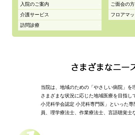
入院のご案内
ご面会の方
介護サービス
フロアマッ
2026年6月1日（月)
当院への入館
トピックス
訪問診療
2026年5月25日（月)
整形外科の
休診・代診情報
さまざまなニー
詳しくはこちら
当院は、地域のための「やさしい病院」を
2026年5月18日（月)
日本脳炎ワク
トピックス
さまざまな状況に応じた地域医療を目指し
小児科学会認定 小児科専門医」といった
員、理学療法士、作業療法士、言語聴覚士
2026年5月7日（木)
小児科の休
休診・代診情報