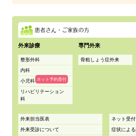
2026年7月2日（木)
休診・代診情報
◎7/18（土）内科の代
患者さん・ご家族の方
外来診療
専門外来
詳しくはこちら
整形外科
骨粗しょう症外来
内科
2026年6月22日（月)
２階病棟の工
トピックス
小児科
リハビリテーション
2026年6月2日（火)
休診・代診情報
科
内科・整形外科の代診情
外来担当医表
ネット受付
外来受診について
症状による
詳しくはこちら