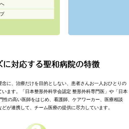
へ
プ
時の注意事項について（発熱外来）
代診情報を更新しました。詳細は添付ファイルをご確認下さい
ズに対応する
聖和病院の特徴
理念に、治療だけを目的としない、患者さんお一人おひとりの
チンについて
ています。「日本整形外科学会認定 整形外科専門医」や「日本
専門性の高い医師をはじめ、看護師、ケアワーカー、医療相談
などが連携して、チーム医療の提供に尽力しています。
診情報を更新しました。詳細は添付ファイルをご確認下さい。